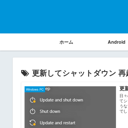
ホーム
Android
更新してシャットダウン 再
更
Windows PC
日々
てシ
うな
でし