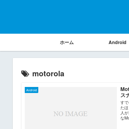
ホーム
Android
motorola
Mo
Android
ス
すで
たほ
人が
なMo