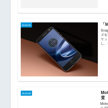
「
Android
Sn
ズを
ケッ
し、何
Mo
Android
査
Mot
リアV