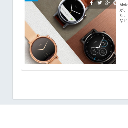
Mot
が、
た。
など