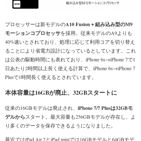
A10 Fusion＋組み込み型のM9
プロセッサーは新モデルの
モーションコプロセッサ
を採用。従来モデルのA9よりも
40%速いとされており、処理に応じて利用コアを切り替え
ることにより省電力設計になっているとしています。これ
は公表の駆動時間にも表れており、iPhone 6s→iPhone 7で1
日あたり2時間以上長く使える計算で、iPhone 6s→iPhone 7
Plusで1時間長く使えるとされています。
本体容量は16GBが廃止、32GBスタートに
iPhone 7/7 Plusは32GBモ
従来の16GBモデルは廃止され、
デルから
スタート。最大容量も256GBモデルが存在し、よ
り多くのデータを保存できるようになりました。
最近ではiPad Air 2とiPad miniでは16GBモデルと64GBモデ