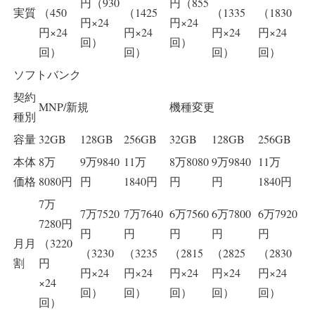
円（930
円（855
実質
（450
（1425
（1335
（1830
円×24
円×24
円×24
円×24
円×24
円×24
回）
回）
回）
回）
回）
回）
ソフトバンク
契約
MNP/新規
機種変更
種別
容量
32GB
128GB
256GB
32GB
128GB
256GB
本体
8万
9万9840
11万
8万8080
9万9840
11万
価格
8080円
円
1840円
円
円
1840円
7万
7万7520
7万7640
6万7560
6万7800
6万7920
7280円
円
円
円
円
円
月月
（3220
（3230
（3235
（2815
（2825
（2830
割
円
円×24
円×24
円×24
円×24
円×24
×24
回）
回）
回）
回）
回）
回）