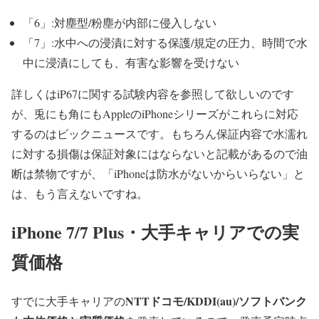
「6」:対塵型/粉塵が内部に侵入しない
「7」:水中への浸漬に対する保護/規定の圧力、時間で水
中に浸漬にしても、有害な影響を受けない
詳しくはiP67に関する試験内容を参照して欲しいのです
が、兎にも角にもAppleのiPhoneシリーズがこれらに対応
するのはビックニュースです。もちろん保証内容で水濡れ
に対する損傷は保証対象にはならないと記載があるので油
断は禁物ですが、「iPhoneは防水がないからいらない」と
は、もう言えないですね。
iPhone 7/7 Plus・大手キャリアでの実
質価格
NTTドコモ/KDDI(au)/ソフトバンク
すでに大手キャリアの