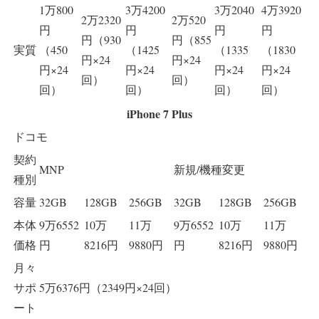
1万800
3万4200
3万2040
4万3920
2万2320
2万520
円
円
円
円
円（930
円（855
実質
（450
（1425
（1335
（1830
円×24
円×24
円×24
円×24
円×24
円×24
回）
回）
回）
回）
回）
回）
iPhone 7 Plus
ドコモ
契約
MNP
新規/機種変更
種別
容量
32GB
128GB
256GB
32GB
128GB
256GB
本体
9万6552
10万
11万
9万6552
10万
11万
価格
円
8216円
9880円
円
8216円
9880円
月々
サポ
5万6376円（2349円×24回）
ート