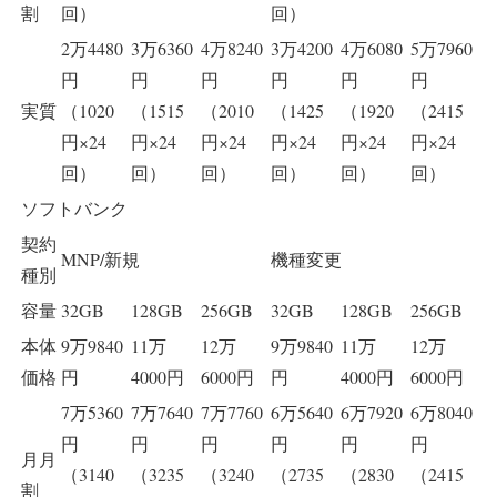
割
回）
回）
2万4480
3万6360
4万8240
3万4200
4万6080
5万7960
円
円
円
円
円
円
実質
（1020
（1515
（2010
（1425
（1920
（2415
円×24
円×24
円×24
円×24
円×24
円×24
回）
回）
回）
回）
回）
回）
ソフトバンク
契約
MNP/新規
機種変更
種別
容量
32GB
128GB
256GB
32GB
128GB
256GB
本体
9万9840
11万
12万
9万9840
11万
12万
価格
円
4000円
6000円
円
4000円
6000円
7万5360
7万7640
7万7760
6万5640
6万7920
6万8040
円
円
円
円
円
円
月月
（3140
（3235
（3240
（2735
（2830
（2415
割