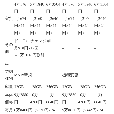
4万176
5万1840
6万3504
4万176
5万1840
6万3504
円
円
円
円
円
円
実質
（1674
（2160
（2646
（1674
（2160
（2646
円×24
円×24
円×24
円×24
円×24
円×24
回）
回）
回）
回）
回）
回）
ドコモにチェンジ割
その
月918円×12回
–
–
–
他
＝1万1016円割引
au
契約
MNP/新規
機種変更
種別
容量
32GB
128GB
256GB
32GB
128GB
256GB
本体
9万2880
10万
11万
9万2880
10万
11万
価格
円
4760円
6640円
円
4760円
6640円
毎月
6万8400円（2850円×24
5万8680円（2445円×24