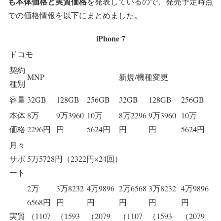
も本体価格と実質価格
を発表しているので、発売予定時点
での価格情報を以下にまとめました。
iPhone 7
ドコモ
契約
MNP
新規/機種変更
種別
容量
32GB
128GB
256GB
32GB
128GB
256GB
本体
8万
9万3960
10万
8万2296
9万3960
10万
価格
2296円
円
5624円
円
円
5624円
月々
サポ
5万5728円（2322円×24回）
ート
2万
3万8232
4万9896
2万6568
3万8232
4万9896
6568円
円
円
円
円
円
実質
（1107
（1593
（2079
（1107
（1593
（2079