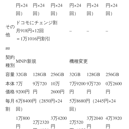
円×24
円×24
円×24
円×24
円×24
円×24
回）
回）
回）
回）
回）
回）
ドコモにチェンジ割
その
月918円×12回
–
–
–
他
＝1万1016円割引
au
契約
MNP/新規
機種変更
種別
容量
32GB
128GB
256GB
32GB
128GB
256GB
本体
7万
9万720
10万
7万9200
9万720
0万2600
価格
9200円
円
2600円
円
円
円
毎月
6万8400円（2850円×24
5万8680円（2445円×24
割
回）
回）
1万800
3万4200
3万2040
4万3920
2万2320
2万520
円
円
円
円