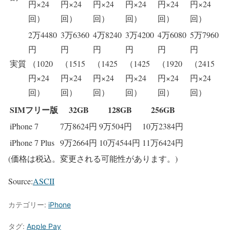
円×24
円×24
円×24
円×24
円×24
円×24
回）
回）
回）
回）
回）
回）
2万4480
3万6360
4万8240
3万4200
4万6080
5万7960
円
円
円
円
円
円
実質
（1020
（1515
（1425
（1425
（1920
（2415
円×24
円×24
円×24
円×24
円×24
円×24
回）
回）
回）
回）
回）
回）
SIMフリー版
32GB
128GB
256GB
iPhone 7
7万8624円
9万504円
10万2384円
iPhone 7 Plus
9万2664円
10万4544円
11万6424円
(価格は税込。変更される可能性があります。)
Source:
ASCII
カテゴリー:
iPhone
タグ:
Apple Pay