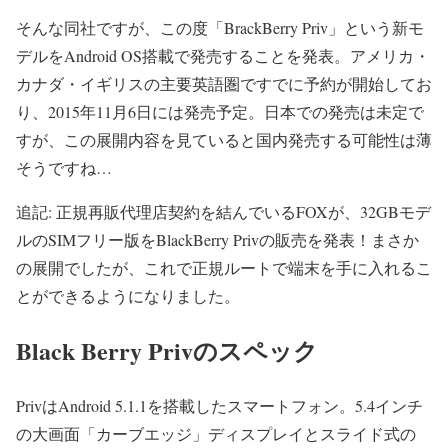
そんな同社ですが、この度
「BrackBerry Priv」という新モ
デルをAndroid OS搭載で発売
することを発表。アメリカ・
カナダ・イギリスの主要英語圏ですでに予約が開始してお
り、
2015年11月6日には発売予定。日本での発売は未定
で
すが、この展開内容を見ていると国内発売する可能性は薄
そうですね…
追記: 正規再販代理店契約を結んでいるFOXが、32GBモデ
ルのSIMフリー版をBlackBerry Privの販売を発表！まさか
の展開でしたが、これで正規ルートで端末を手に入れるこ
とができるようになりました。
Black Berry Privのスペック
PrivはAndroid 5.1.1を搭載したスマートフォン。
5.4インチ
の大画面「カーブエッジ」ディスプレイ
と
スライド式の