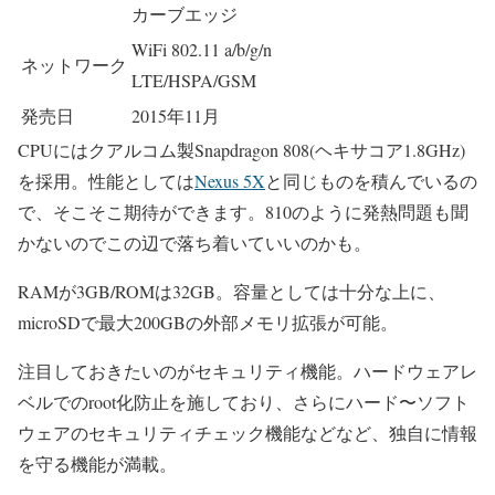
カーブエッジ
WiFi 802.11 a/b/g/n
ネットワーク
LTE/HSPA/GSM
発売日
2015年11月
CPUにはクアルコム製
Snapdragon 808(ヘキサコア1.8GHz)
を採用。性能としては
Nexus 5X
と同じものを積んでいるの
で、そこそこ期待ができます。810のように発熱問題も聞
かないのでこの辺で落ち着いていいのかも。
RAMが3GB/ROMは32GB
。容量としては十分な上に、
microSDで最大200GBの外部メモリ拡張が可能。
注目しておきたいのが
セキュリティ機能
。ハードウェアレ
ベルでのroot化防止を施しており、さらにハード〜ソフト
ウェアのセキュリティチェック機能などなど、独自に情報
を守る機能が満載。