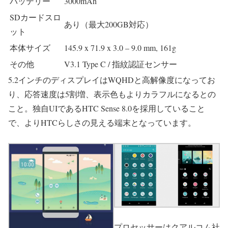
バッテリー
3000mAh
SDカードスロ
あり（最大200GB対応）
ット
本体サイズ
145.9 x 71.9 x 3.0 – 9.0 mm, 161g
その他
V3.1 Type C / 指紋認証センサー
5.2インチのディスプレイはWQHDと高解像度になってお
り、応答速度は5割増、表示色もよりカラフルになるとの
こと。独自UIであるHTC Sense 8.0を採用していること
で、よりHTCらしさの見える端末となっています。
プロセッサーはクアルコム社