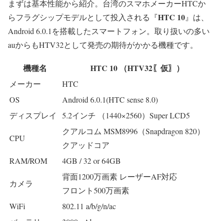
まずは基本性能から紹介。台湾のスマホメーカーHTCか
HTC 10
らフラグシップモデルとして投入される『
』は、
Android 6.0.1を搭載したスマートフォン。取り扱いの多い
auからもHTV32として発売の期待がかかる機種です。
機種名
HTC 10 （HTV32〖仮〗）
メーカー
HTC
OS
Android 6.0.1(HTC sense 8.0)
ディスプレイ
5.2インチ （1440×2560）Super LCD5
クアルコム MSM8996（Snapdragon 820）
CPU
クアッドコア
RAM/ROM
4GB / 32 or 64GB
背面1200万画素 レーザーAF対応
カメラ
フロント500万画素
WiFi
802.11 a/b/g/n/ac