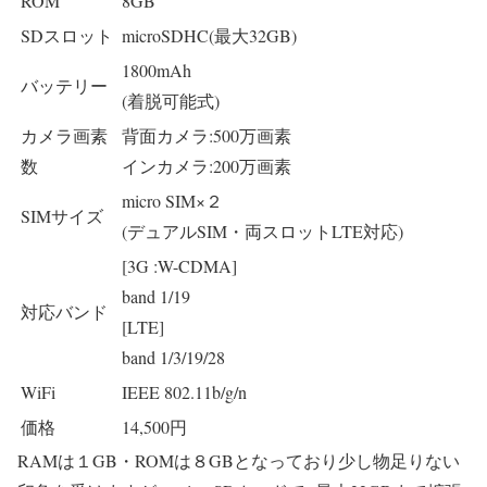
ROM
8GB
SDスロット
microSDHC(最大32GB)
1800mAh
バッテリー
(着脱可能式)
カメラ画素
背面カメラ:500万画素
数
インカメラ:200万画素
micro SIM×２
SIMサイズ
(デュアルSIM・両スロットLTE対応)
[3G :W-CDMA]
band 1/19
対応バンド
[LTE]
band 1/3/19/28
WiFi
IEEE 802.11b/g/n
価格
14,500円
RAMは１GB・ROMは８GB
となっており少し物足りない