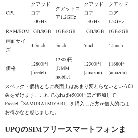
クアッド
クアッド
クアッド
クアッドコ
CPU
コア
コア
コア
ア1.2GHz
1.0GHz
1.3GHz
1.2GHz
RAM/ROM
1GB/8GB
1GB/8GB
1GB/8GB
1GB/8GB
画面サイ
4.5inch
5inch
5inch
4.5inch
ズ
12800円
12800円
12300円
11680円
価格
(DMM
(freetel)
(amazon)
(amazon)
mobile)
スペック・価格ともに表面上はあまり変わらないという印
象を受けます。これであれば+5000円ほど追加して
Freetel「SAMURAI MIYABI」を購入した方が個人的には
お得かなと感じました。
UPQのSIMフリースマートフォンま